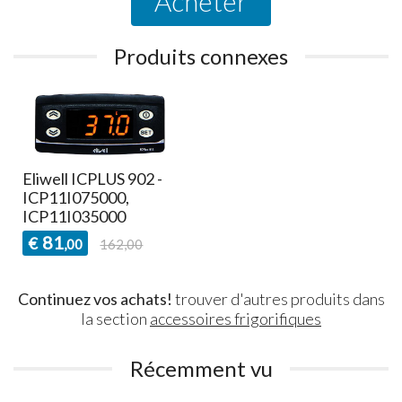
Acheter
Produits connexes
Eliwell ICPLUS 902 -
ICP11I075000,
ICP11I035000
81
€
,00
162,00
Continuez vos achats!
trouver d'autres produits dans
la section
accessoires frigorifiques
Récemment vu