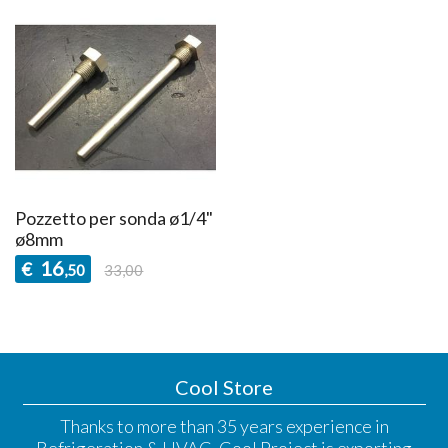
Pozzetto per sonda ø1/4"
ø8mm
16
€
,50
33,00
Cool Store
Thanks to more than 35 years experience in