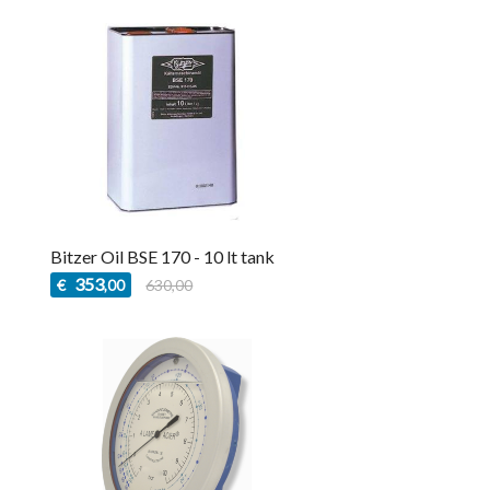
Bitzer Oil BSE 170 - 10 lt tank
353
€
630,00
,00