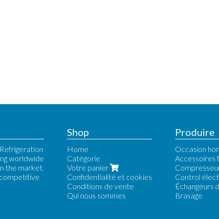
Shop
Produire
Refrigeration
Home
Occasion hor
ing worldwide
Catégorie
Accessoires f
n the market.
Votre panier
Compresseu
 competitive
Confidentialité et cookies
Control élec
Conditions de vente
Échangeurs d
Qui nous sommes
Brasage