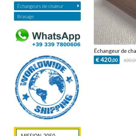
Échangeurs de chaleur
Brasage
Échangeur de ch
420
€
,00
600,0