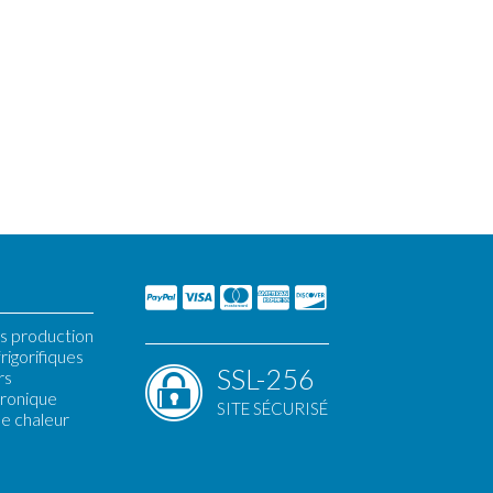
s production
rigorifiques
SSL-256
rs
tronique
SITE SÉCURISÉ
e chaleur