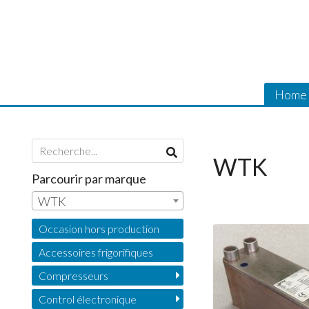
Home
WTK
Parcourir par marque
WTK
Occasion hors production
Accessoires frigorifiques
Compresseurs
Control électronique