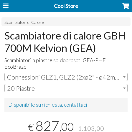
Cool Store
Scambiatori di Calore
Scambiatore di calore GBH
700M Kelvion (GEA)
Scambiatori a piastre saldobrasati
GEA
-
PHE
EcoBraze
Connessioni GLZ1, GLZ2 (2xø2" - ø42mm ODS + 2xø2" - ø42mm ODS )
20 Piastre
Disponibile su richiesta, contattaci
827
,00
€
1.103,00