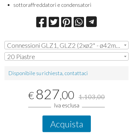
sottoraffreddatori e condensatori
Connessioni GLZ1, GLZ2 (2xø2" - ø42mm ODS + 2xø2" - ø42mm ODS )
20 Piastre
Disponibile su richiesta, contattaci
827
,00
€
1.103,00
Iva esclusa
Acquista