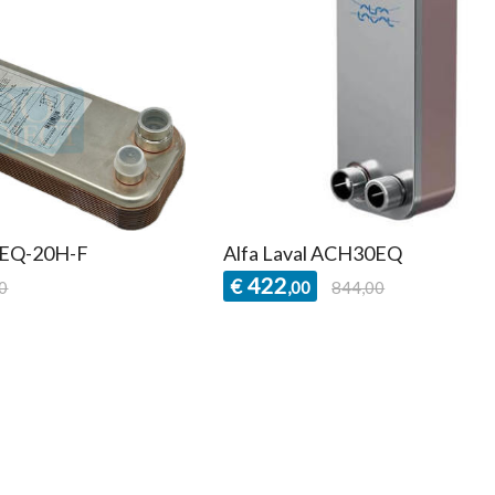
0EQ-20H-F
Alfa Laval ACH30EQ
422
€
0
,00
844,00