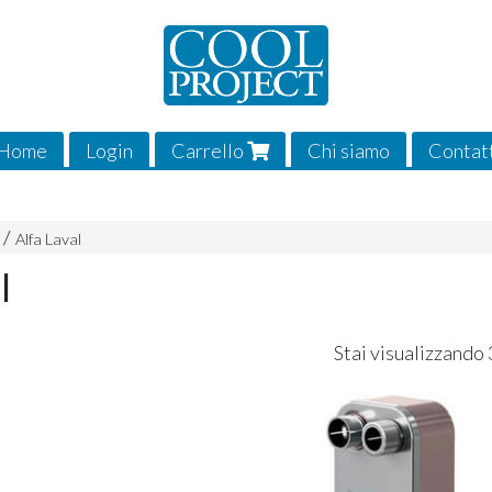
Home
Login
Carrello
Chi siamo
Contat
Alfa Laval
l
Stai visualizzando 