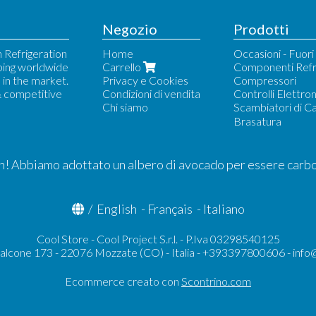
Negozio
Prodotti
 Refrigeration
Home
Occasioni - Fuor
ping worldwide
Carrello
Componenti Refr
in the market.
Privacy e Cookies
Compressori
& competitive
Condizioni di vendita
Controlli Elettron
Chi siamo
Scambiatori di C
Alfa Laval
Brasatura
Fiorini
Forwon
Kelvion-GEA-W
! Abbiamo adottato un albero di avocado per essere carb
WTK
/
English
-
Français
-
Italiano
Cool Store - Cool Project S.r.l. - P.Iva 03298540125
Falcone 173 - 22076 Mozzate (CO) - Italia - +393397800606 -
info
Ecommerce creato con
Scontrino.com