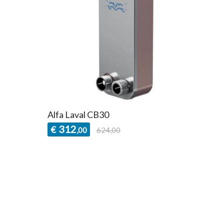
Alfa Laval CB30
312
€
,00
624,00