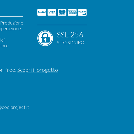
i Produzione
igerazione
SSL-256
ici
SITO SICURO
alore
TT
on-free.
Scopri il progetto
@coolproject.it