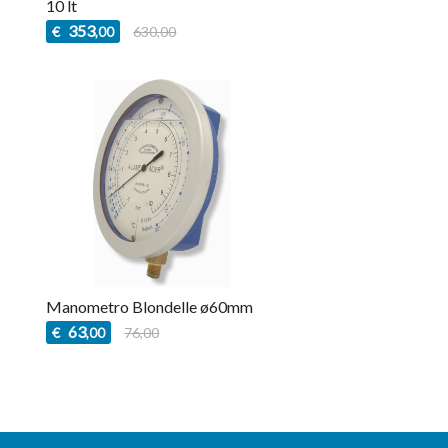
10 lt
353
€
630,00
,00
Manometro Blondelle ø60mm
63
€
76,00
,00