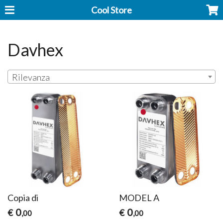
Cool Store
Davhex
Rilevanza
Copia di
MODEL A
0
0
€
€
,00
,00