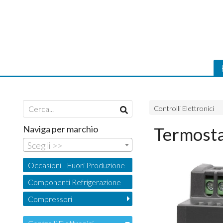
Controlli Elettronici
Naviga per marchio
Termosta
Scegli >>
Occasioni - Fuori Produzione
Componenti Refrigerazione
Compressori