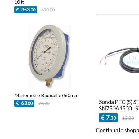
10 lt
353
€
630,00
,00
Manometro Blondelle ø60mm
o
Sonda PTC (N) m Eliwell
Sonda PTC (S) Sil
63
€
76,00
,00
111
SN7P0B1500 - SN7P0B3000
SN750A1500 - 
5
7
€
€
,50
9,42
,30
13,80
Continua lo shopp