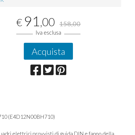
91
,00
€
158,00
Iva esclusa
Acquista
0BH710 (E4D12N00BH710)
dri elettrici provvisti di guida DIN e fanno della