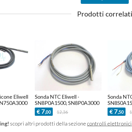
Prodotti correlat
icone Eliwell
Sonda NTC Eliwell -
Sonda NTC 
SN750A3000
SN8P0A1500, SN8P0A3000
SN8S0A15
7
7
€
€
,00
12,36
,50
1
ing!
scopri altri prodotti della sezione
controlli elettronici