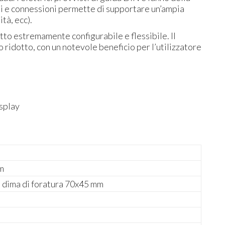
nali e connessioni permette di supportare un’ampia
ità, ecc).
tto estremamente configurabile e flessibile. II
ridotto, con un notevole beneficio per l’utilizzatore
isplay
mm
n dima di foratura 70x45 mm