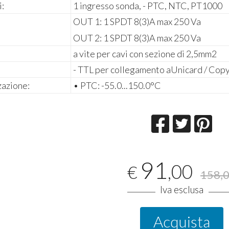
i:
1 ingresso sonda, - PTC, NTC, PT1000
OUT 1: 1 SPDT 8(3)A max 250 Va
OUT 2: 1 SPDT 8(3)A max 250 Va
a vite per cavi con sezione di 2,5mm2
- TTL per collegamento aUnicard / Cop
zazione:
• PTC: -55.0...150.0°C
91
,00
€
158,
Iva esclusa
Acquista