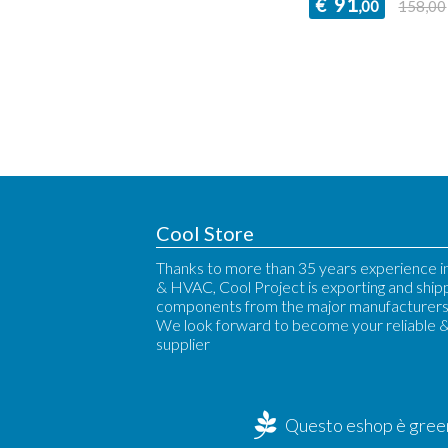
91
€
,00
158,00
Cool Store
Thanks to more than 35 years experience in
& HVAC, Cool Project is exporting and ship
components from the major manufacturers 
We look forward to become your reliable 
supplier
Questo eshop è green