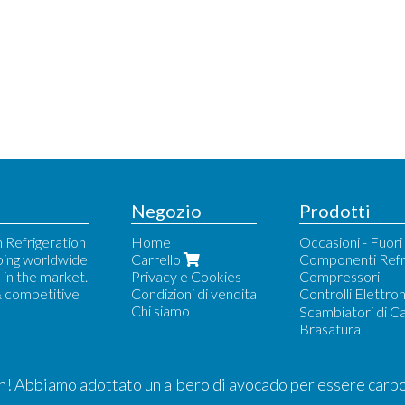
Negozio
Prodotti
 Refrigeration
Home
Occasioni - Fuor
ping worldwide
Carrello
Componenti Refr
in the market.
Privacy e Cookies
Compressori
& competitive
Condizioni di vendita
Controlli Elettron
Chi siamo
Beta Electronics
Scambiatori di C
Carel
Brasatura
Dixel
Eliwell
Pego
! Abbiamo adottato un albero di avocado per essere carb