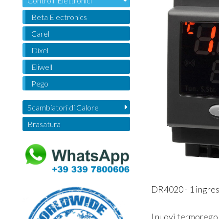
Controlli Elettronici
Beta Electronics
Carel
Dixel
Eliwell
Pego
Scambiatori di Calore
Brasatura
DR4020 - 1 ingre
I nuovi termoregol