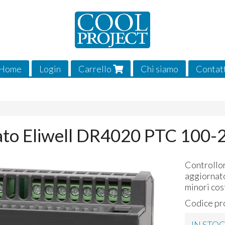
Home
Login
Carrello
Chi siamo
Contat
to Eliwell DR4020 PTC 100-
Controllor
aggiornato
minori cos
Codice pr
IN STO