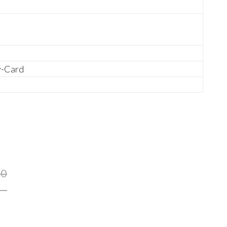
y-Card
00