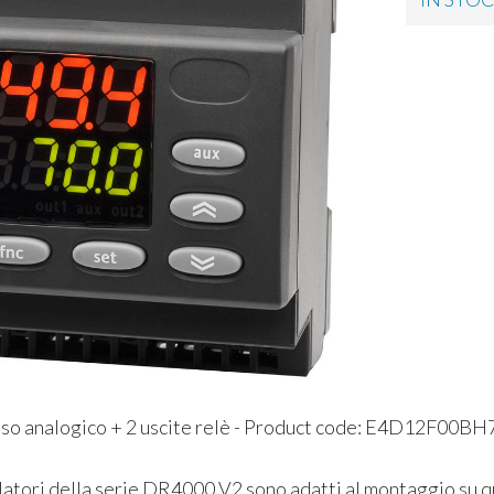
sso analogico + 2 uscite relè - Product code: E4D12F0
atori della serie DR4000 V2 sono adatti al montaggio su qua