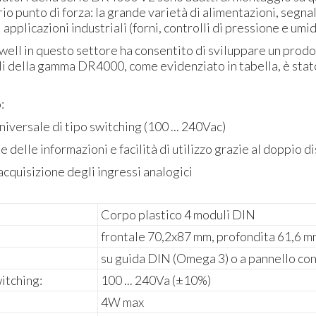
oprio punto di forza: la grande varietà di alimentazioni, seg
applicazioni industriali (forni, controlli di pressione e umid
iwell in questo settore ha consentito di sviluppare un prodo
 della gamma DR4000, come evidenziato in tabella, è stato 
:
iversale di tipo switching (100 ... 240Vac)
 delle informazioni e facilità di utilizzo grazie al doppio d
’ acquisizione degli ingressi analogici
Corpo plastico 4 moduli DIN
frontale 70,2x87 mm, profondita 61,6 
su guida DIN (Omega 3) o a pannello co
itching:
100 ... 240Va (±10%)
4W max