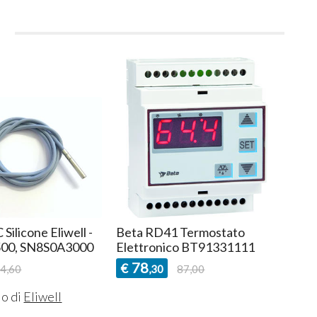
i
Silicone Eliwell -
Beta RD41 Termostato
Sond
00, SN8S0A3000
Elettronico BT91331111
SN7
78
5
€
€
4,60
,30
87,00
o di
Eliwell