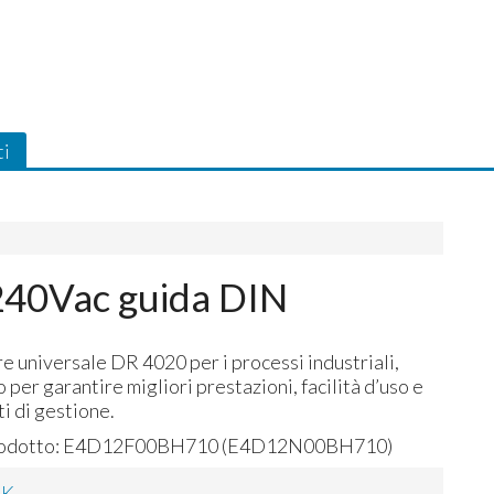
ti
240Vac guida DIN
e universale DR 4020 per i processi industriali,
 per garantire migliori prestazioni, facilità d’uso e
ti di gestione.
odotto:
E4D12F00BH710 (E4D12N00BH710)
CK