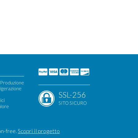
i Produzione
igerazione
SSL-256
ici
SITO SICURO
alore
on-free.
Scopri il progetto