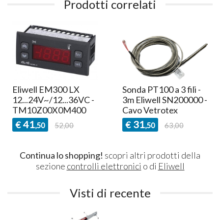
Prodotti correlati
Eliwell EM300 LX
Sonda PT100 a 3 fili -
12...24V~/12...36VC -
3m Eliwell SN200000 -
TM10Z00X0M400
Cavo Vetrotex
41
31
€
€
,50
52,00
,50
63,00
Continua lo shopping!
scopri altri prodotti della
sezione
controlli elettronici
o di
Eliwell
Visti di recente