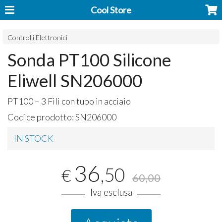
Cool Store
Controlli Elettronici
Sonda PT100 Silicone
Eliwell SN206000
PT100 – 3 Fili con tubo in acciaio
Codice prodotto:
SN206000
IN STOCK
36
,50
€
60,00
Iva esclusa