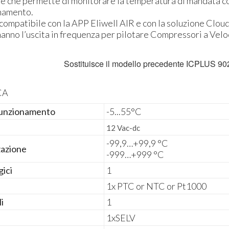
ne che permette di monitorare la temperatura di mandata c
onamento.
compatibile con la APP Eliwell AIR e con la soluzione Cloud
hanno l’uscita in frequenza per pilotare Compressori a Veloc
Sostituisce il modello precedente ICPLUS 9
CA
funzionamento
-5...55°C
12 Vac-dc
-99,9…+99,9 °C
zazione
-999…+999 °C
gici
1
i
1x PTC or NTC or Pt1000
li
1
1xSELV