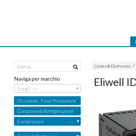
Controlli Elettronici
Naviga per marchio
Eliwell 
Scegli >>
Occasioni - Fuori Produzione
Componenti Refrigerazione
Compressori