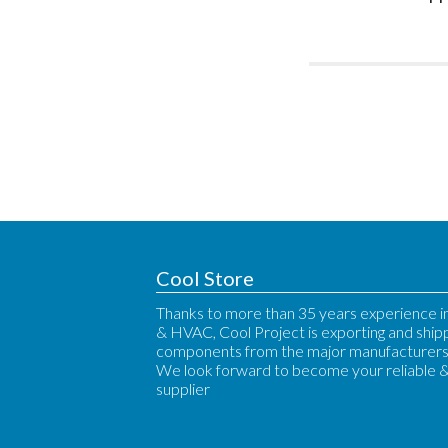
Cool Store
Thanks to more than 35 years experience in
& HVAC, Cool Project is exporting and ship
components from the major manufacturers 
We look forward to become your reliable 
supplier