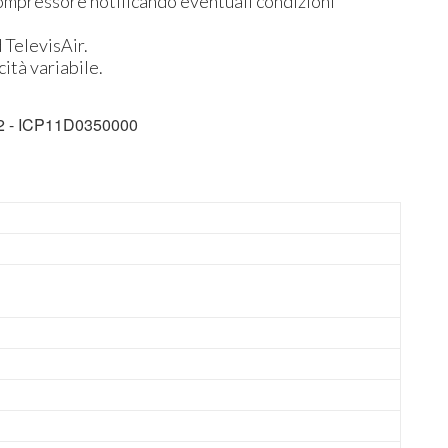
ompressore notificando eventuali condizioni
 TelevisAir.
ità variabile.
02 - ICP11D0350000