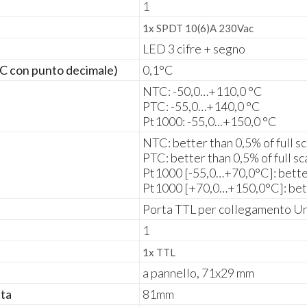
1
1x SPDT 10(6)A 230Vac
LED 3 cifre + segno
°C con punto decimale)
0,1°C
NTC: -50,0…+110,0 °C
PTC: -55,0…+140,0 °C
Pt1000: -55,0...+150,0 °C
NTC: better than 0,5% of full sc
PTC: better than 0,5% of full sc
Pt1000 [-55,0…+70,0°C]: better 
Pt1000 [+70,0…+150,0°C]: better
Porta TTL per collegamento U
1
1x TTL
a pannello, 71x29 mm
tta
81mm