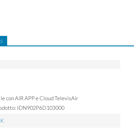
ti
le con
AIR
APP
e Cloud TelevisAir
odotto:
IDN902P6D103000
CK