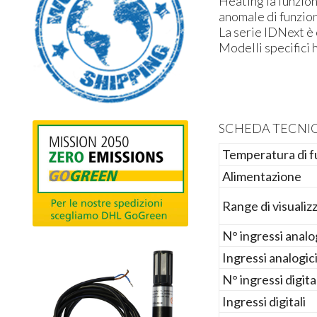
Heating la funzio
anomale di funzi
La serie IDNext è 
Modelli specifici 
SCHEDA TECNI
Temperatura di 
Alimentazione
Range di visualiz
N° ingressi analo
Ingressi analogic
N° ingressi digita
Ingressi digitali