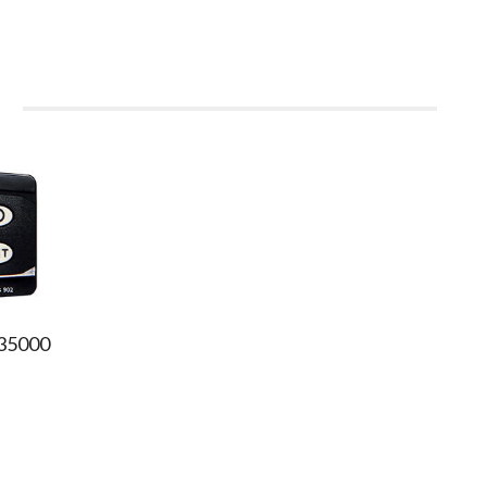
i
035000