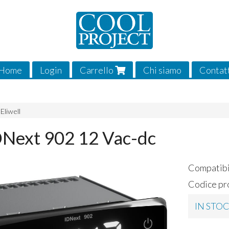
Home
Login
Carrello
Chi siamo
Contat
Eliwell
IDNext 902 12 Vac-dc
Compatibi
Codice pr
IN STO