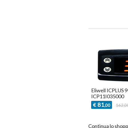
Eliwell ICPLUS 
ICP11I035000
81
€
,00
162,0
Continua lo shopp