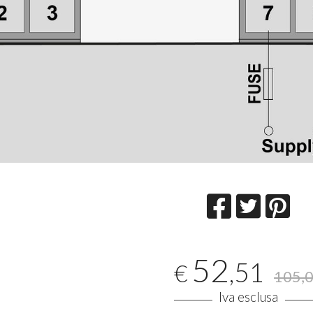
52
,51
€
105,
Iva esclusa