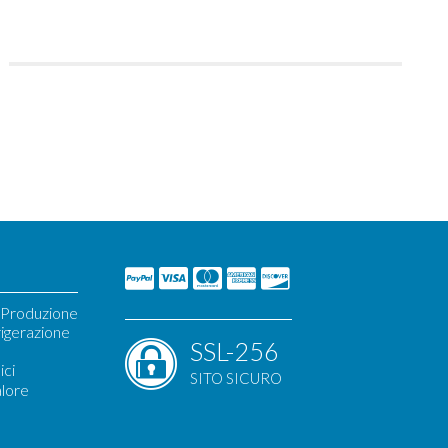
i Produzione
igerazione
SSL-256
ici
SITO SICURO
alore