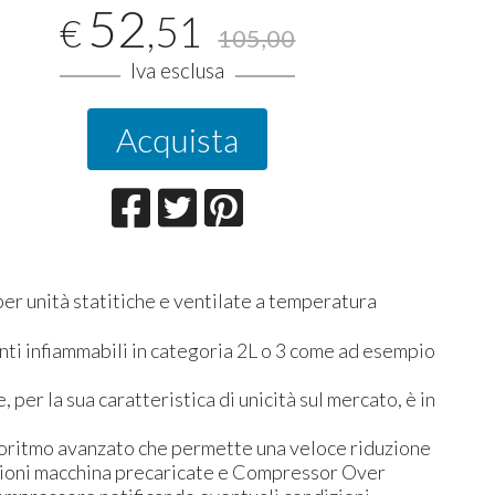
52
,51
€
105,00
Iva esclusa
Acquista
per unità statitiche e ventilate a temperatura
anti infiammabili in categoria 2L o 3 come ad esempio
er la sua caratteristica di unicità sul mercato, è in
lgoritmo avanzato che permette una veloce riduzione
azioni macchina precaricate e Compressor Over