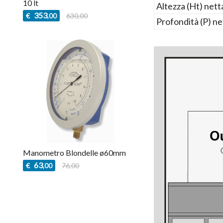
10 lt
Altezza (Ht) nett
353
€
630,00
,00
Profondità (P) ne
Manometro Blondelle ø60mm
63
€
76,00
,00