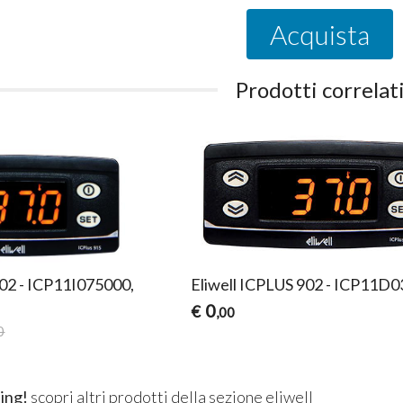
Acquista
Prodotti correlat
902 - ICP11I075000,
Eliwell ICPLUS 902 - ICP11D
0
€
,00
0
ing!
scopri altri prodotti della sezione
eliwell