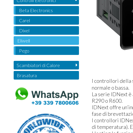
Controlli Elettronici
Beta Electronics
Carel
Dixel
Eliwell
Pego
Scambiatori di Calore
Brasatura
I controllori dell
normale o bassa.
La serie IDNext è 
R290 o R600.
IDNext offre un’in
fase di brevettazi
I controllori IDNe
di temperatura). 