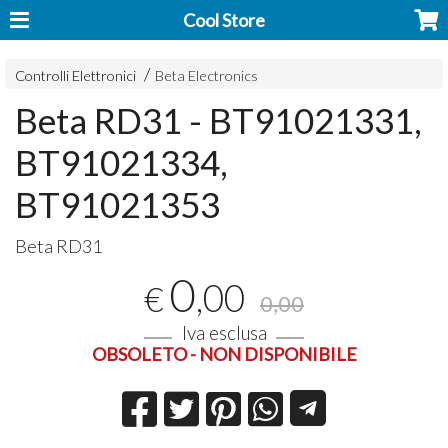
Cool Store
Controlli Elettronici
Beta Electronics
Beta RD31 - BT91021331,
BT91021334,
BT91021353
Beta RD31
0
,00
€
0,00
Iva esclusa
OBSOLETO - NON DISPONIBILE