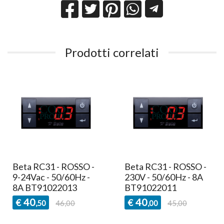
Prodotti correlati
Beta RC31 - ROSSO -
Beta RC31 - ROSSO -
9-24Vac - 50/60Hz -
230V - 50/60Hz - 8A
8A BT91022013
BT91022011
40
40
€
€
,50
46,00
,00
45,00