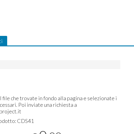
ti
l file che trovate in fondo alla pagina e selezionate i
cessari. Poi inviate una richiesta a
roject.it
odotto:
CDS41