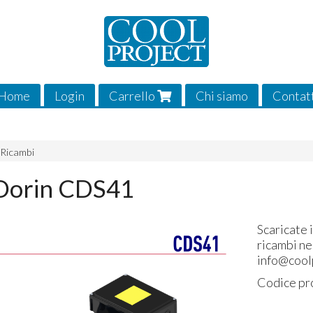
Home
Login
Carrello
Chi siamo
Contat
 Ricambi
 Dorin CDS41
Scaricate i
ricambi ne
info@coolp
Codice pr