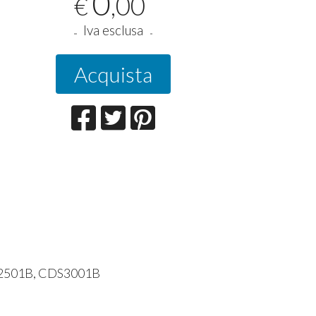
0
,00
€
Iva esclusa
Acquista
2501B, CDS3001B