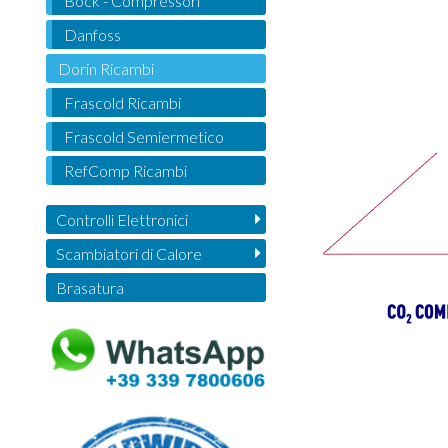
Bock - Compressori
Danfoss
Dorin Ricambi
Frascold Ricambi
Frascold Semiermetico
RefComp Ricambi
Controlli Elettronici
Scambiatori di Calore
Brasatura