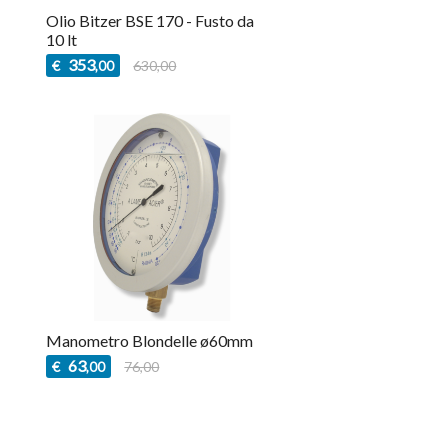
Olio Bitzer BSE 170 - Fusto da
10 lt
353
€
630,00
,00
Manometro Blondelle ø60mm
63
€
76,00
,00