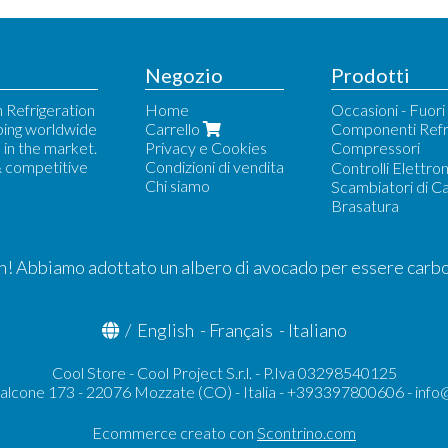
Negozio
Prodotti
 Refrigeration
Home
Occasioni - Fuor
ping worldwide
Carrello
Componenti Refr
in the market.
Privacy e Cookies
Compressori
& competitive
Condizioni di vendita
Bock - Compress
Controlli Elettron
Chi siamo
Danfoss
Scambiatori di C
Dorin Ricambi
Brasatura
Frascold Ricambi
Frascold Semier
RefComp Ricamb
! Abbiamo adottato un albero di avocado per essere carb
/
English
-
Français
-
Italiano
Cool Store - Cool Project S.r.l. - P.Iva 03298540125
Falcone 173 - 22076 Mozzate (CO) - Italia - +393397800606 -
info
Ecommerce creato con
Scontrino.com