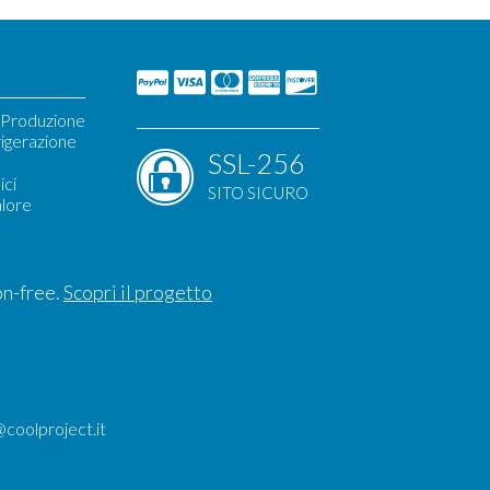
i Produzione
igerazione
SSL-256
ori
ici
SITO SICURO
alore
metico
i
on-free.
Scopri il progetto
@coolproject.it