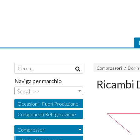
Compressori
Dorin
Naviga per marchio
Ricambi
Scegli >>
Occasioni - Fuori Produzione
Componenti Refrigerazione
Compressori