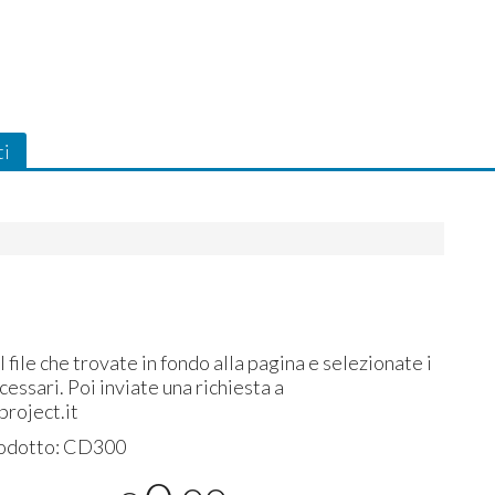
ti
l file che trovate in fondo alla pagina e selezionate i
cessari. Poi inviate una richiesta a
roject.it
odotto:
CD300