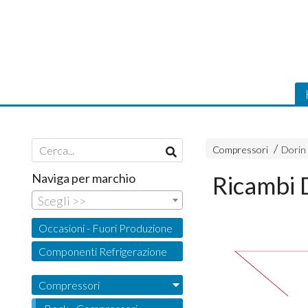
Compressori
Dorin
Naviga per marchio
Ricambi
Scegli >>
Occasioni - Fuori Produzione
Componenti Refrigerazione
Compressori