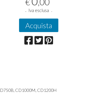
0
,00
€
Iva esclusa
Acquista
CD750B, CD1000M, CD1200H