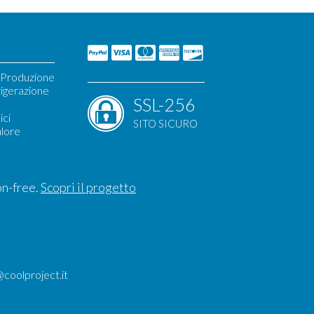
i Produzione
igerazione
SSL-256
ori
ici
SITO SICURO
alore
metico
i
on-free.
Scopri il progetto
@coolproject.it