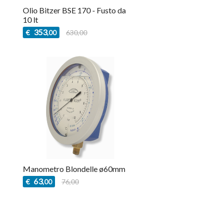
Olio Bitzer BSE 170 - Fusto da
10 lt
353
€
630,00
,00
Manometro Blondelle ø60mm
63
€
76,00
,00