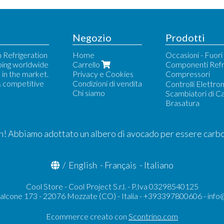
Negozio
Prodotti
 Refrigeration
Home
Occasioni - Fuor
ping worldwide
Carrello
Componenti Refr
in the market.
Privacy e Cookies
Compressori
& competitive
Condizioni di vendita
Bock - Compress
Controlli Elettron
Chi siamo
Danfoss
Scambiatori di C
Dorin Ricambi
Brasatura
Frascold Ricambi
Frascold Semier
RefComp Ricamb
! Abbiamo adottato un albero di avocado per essere carb
/
English
-
Français
-
Italiano
Cool Store - Cool Project S.r.l. - P.Iva 03298540125
Falcone 173 - 22076 Mozzate (CO) - Italia - +393397800606 -
info
Ecommerce creato con
Scontrino.com