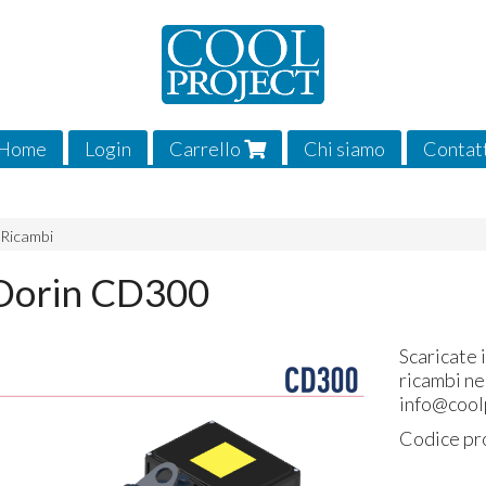
Home
Login
Carrello
Chi siamo
Contat
 Ricambi
 Dorin CD300
Scaricate i
ricambi ne
info@coolp
Codice pr