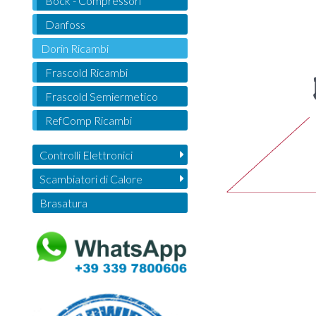
Bock - Compressori
Danfoss
Dorin Ricambi
Frascold Ricambi
Frascold Semiermetico
RefComp Ricambi
Controlli Elettronici
Scambiatori di Calore
Brasatura