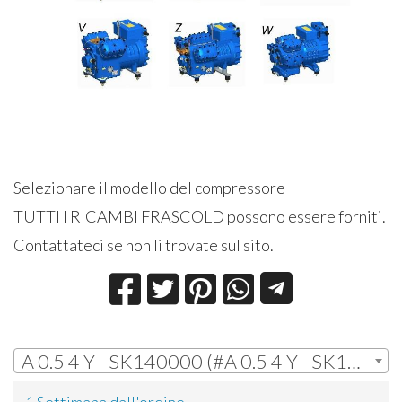
Selezionare il modello del compressore
TUTTI I RICAMBI FRASCOLD possono essere forniti.
Contattateci se non li trovate sul sito.
A 0.5 4 Y - SK140000 (#A 0.5 4 Y - SK140000) | € 22,68
1 Settimana dall'ordine