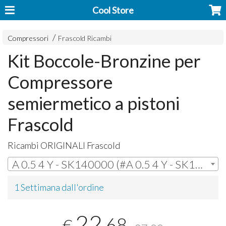
Cool Store
Compressori
Frascold Ricambi
Kit Boccole-Bronzine per
Compressore
semiermetico a pistoni
Frascold
Ricambi
ORIGINALI
Frascold
A 0.5 4 Y - SK140000 (#A 0.5 4 Y - SK140000) | € 22,68
1 Settimana dall'ordine
22
,68
€