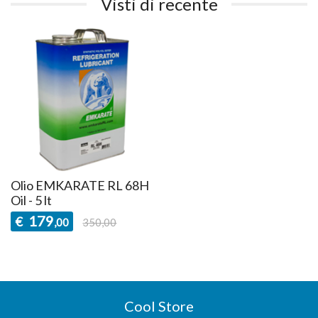
Visti di recente
Olio EMKARATE RL 68H
Oil - 5 lt
179
€
,00
350,00
Cool Store