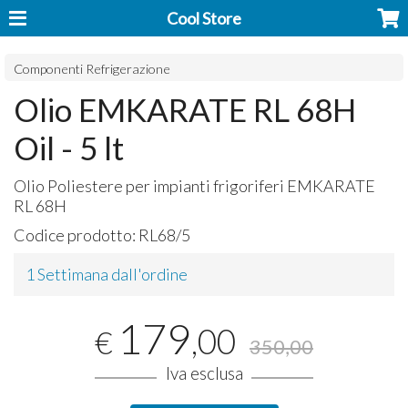
Cool Store
Componenti Refrigerazione
Olio EMKARATE RL 68H
Oil - 5 lt
Olio Poliestere per impianti frigoriferi
EMKARATE
RL 68H
Codice prodotto:
RL68/5
1 Settimana dall'ordine
179
,00
€
350,00
Iva esclusa