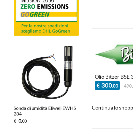
Olio Bitzer BSE 3
300
€
,00
490
Continua lo shopp
Sonda di umidità Eliwell EWHS
284
0
€
,00