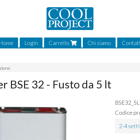
Home
Login
Carrello
Chi siamo
Contat
zione
er BSE 32 - Fusto da 5 lt
BSE32_5L
Codice pr
2-4 sett