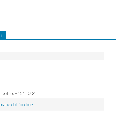
ti
odotto:
91511004
imane dall'ordine