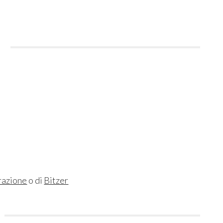
i
razione
o di
Bitzer