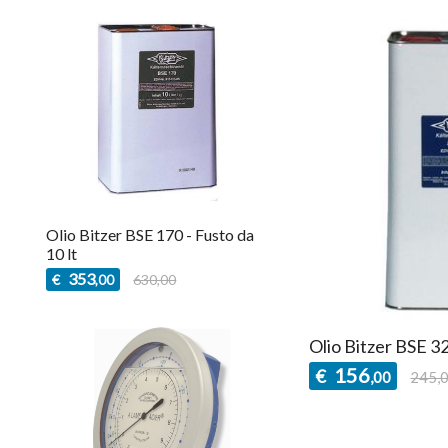
Olio Bitzer BSE 170 - Fusto da
10 lt
353
€
630,00
,00
Olio Bitzer BSE 32 
156
€
,00
245,