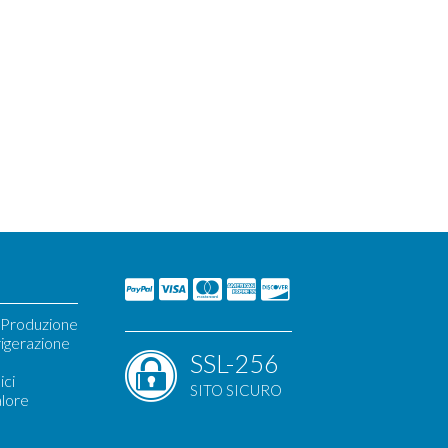
i Produzione
igerazione
SSL-256
ici
SITO SICURO
alore