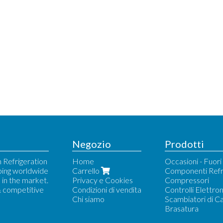
Negozio
Prodotti
 Refrigeration
Home
Occasioni - Fuor
ping worldwide
Carrello
Componenti Refr
in the market.
Privacy e Cookies
Compressori
& competitive
Condizioni di vendita
Controlli Elettron
Chi siamo
Scambiatori di C
Brasatura