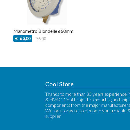
Manometro Blondelle ø60mm
63
€
76,00
,00
Cool Store
Thanks to more than 35 years experience in
& HVAC, Cool Project is exporting and ship
components from the major manufacturers 
We look forward to become your reliable 
supplier