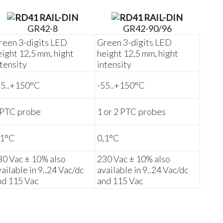
GR42-8
GR42-90/96
reen 3-digits LED
Green 3-digits LED
eight 12,5 mm, hight
height 12,5 mm, hight
ntensity
intensity
55..+150°C
-55..+150°C
 PTC probe
1 or 2 PTC probes
,1°C
0,1°C
30 Vac ± 10% also
230 Vac ± 10% also
vailable in 9..24 Vac/dc
available in 9..24 Vac/dc
nd 115 Vac
and 115 Vac