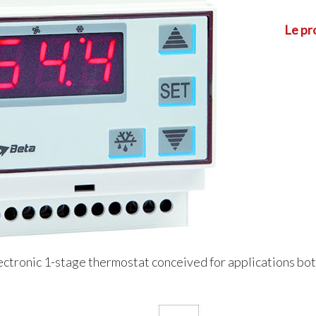
Le pr
ectronic 1-stage thermostat conceived for applications both