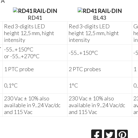
TA
RD41
BL43
Red 3-digits LED
Red 3-digits LED
G
height 12,5 mm, hight
height 12,5 mm, hight
h
intensity
intensity
i
T
-55..+150°C
-55..+150°C
-
or -55..+270°C
1 PTC probe
2 PTC probes
1
0,1°C
1°C
0
230 Vac ± 10% also
230 Vac ± 10% also
2
available in 9..24 Vac/dc
available in 9..24 Vac/dc
a
and 115 Vac
and 115 Vac
a