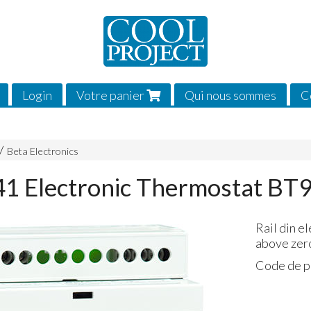
Login
Votre panier
Qui nous sommes
C
Beta Electronics
41 Electronic Thermostat B
Rail din e
above zero
Code de p