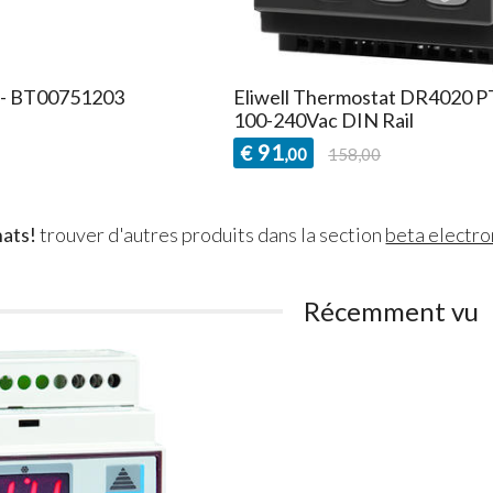
 - BT00751203
Eliwell Thermostat DR4020 
100-240Vac DIN Rail
91
€
,00
158,00
hats!
trouver d'autres produits dans la section
beta electro
Récemment vu