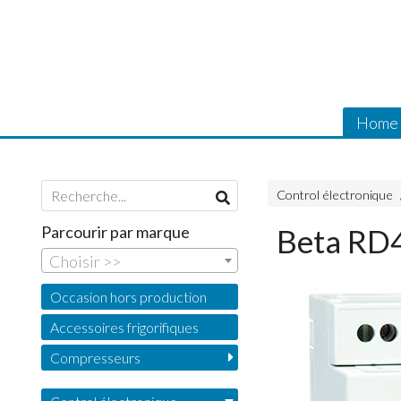
Home
Control électronique
Parcourir par marque
Beta RD
Choisir >>
Occasion hors production
Accessoires frigorifiques
Compresseurs