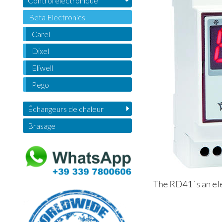
Control électronique
Beta Electronics
Carel
Dixel
Eliwell
Pego
Échangeurs de chaleur
Brasage
The RD41 is an el