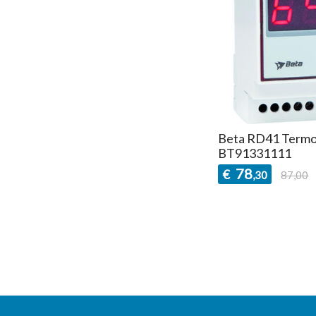
Beta RD41 Termos
BT91331111
78
€
,30
87,00