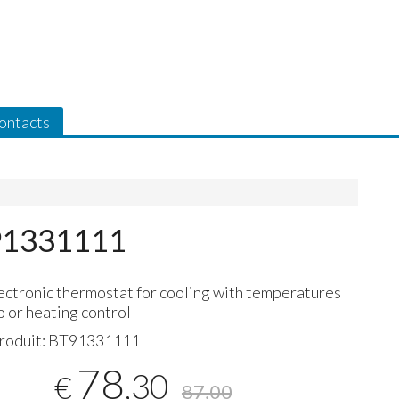
ontacts
T91331111
lectronic thermostat for cooling with temperatures
 or heating control
roduit:
BT91331111
78
,30
€
87,00