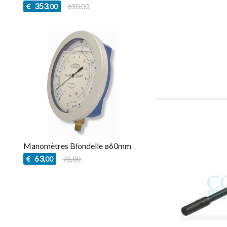
353
€
630,00
,00
Manomètres Blondelle ø60mm
63
€
76,00
,00