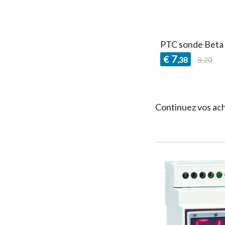
PTC sonde Beta
7
€
,38
8,20
Continuez vos ac