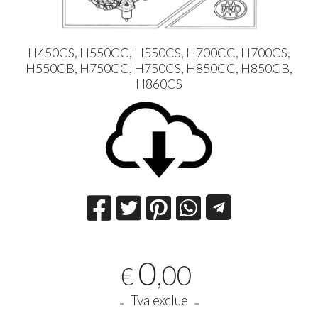
H450CS, H550CC, H550CS, H700CC, H700CS,
H550CB, H750CC, H750CS, H850CC, H850CB,
H860CS
0
,00
€
Tva exclue