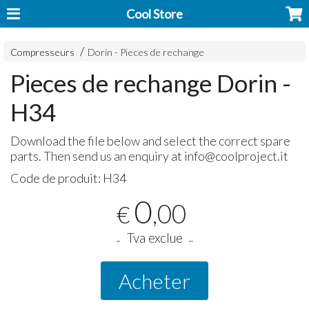
Cool Store
Compresseurs
Dorin - Pieces de rechange
Pieces de rechange Dorin -
H34
Download the file below and select the correct spare
parts. Then send us an enquiry at info@coolproject.it
Code de produit:
H34
0
,00
€
Tva exclue
Acheter