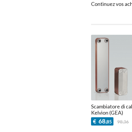
Continuez vos ac
Scambiatore di c
Kelvion (GEA)
68
€
,85
98,36