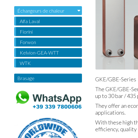
Échangeurs de chaleur
Alfa Laval
Fiorini
Forwon
Kelvion-GEA-WTT
WTK
Brasage
GKE/GBE-Series
The GKE/GBE-Serie
up to 30 bar / 435
They offer an eco
applications.
With these high th
efficiency, quality