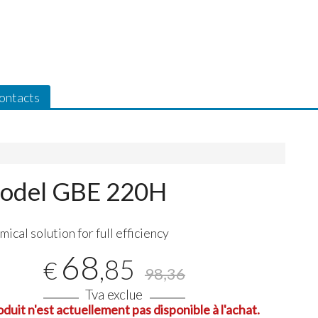
ontacts
 model GBE 220H
ical solution for full efficiency
68
,85
€
98,36
Tva exclue
oduit n'est actuellement pas disponible à l'achat.