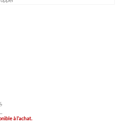
opper
6
nible à l'achat.