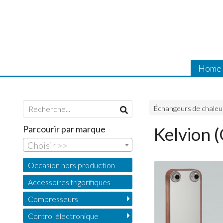
Home
Échangeurs de chaleu
Parcourir par marque
Kelvion 
Choisir >>
Occasion hors production
Accessoires frigorifiques
Compresseurs
Control électronique