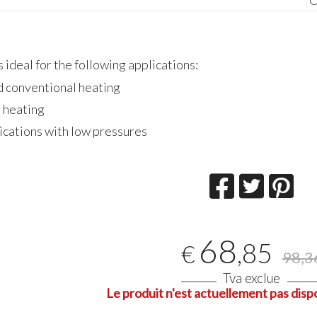
C
ideal for the following applications:
d conventional heating
 heating
ications with low pressures
68
,85
€
98,3
Tva exclue
Le produit n'est actuellement pas dispo