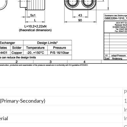
P
 (Primary-Secondary)
1
I
rial
I