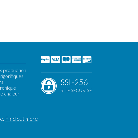
s production
rigorifiques
SSL-256
rs
tronique
SITE SÉCURISÉ
e chaleur
A-WTT
ee.
Find out more