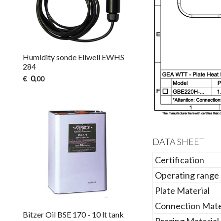
Humidity sonde Eliwell EWHS
284
0
€
,00
DATA SHEET
Certification
Operating range
Plate Material
Connection Mate
Bitzer Oil BSE 170 - 10 lt tank