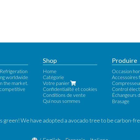
Shop
Produire
Refrigeration
Home
Occasion hor
ing worldwide
Catégorie
Accessoires f
n the market.
Votre panier
Compresseu
 competitive
Confidentialité et cookies
Control élec
Conditions de vente
Échangeurs d
Qui nous sommes
Alfa Laval
Brasage
Fiorini
Forwon
Kelvion-GE
is green! We have adopted a avocado tree to be carbon-fr
WTK
/
English
-
Français
-
Italiano