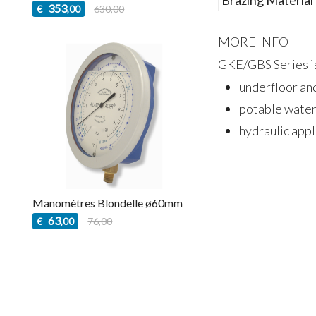
Brazing Material
353
€
630,00
,00
MORE INFO
GKE/GBS Series is 
underfloor an
potable water
hydraulic appl
Manomètres Blondelle ø60mm
63
€
76,00
,00