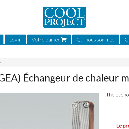
Login
Votre panier
Qui nous sommes
C
r
(GEA) Échangeur de chaleur
The econom
Le pr