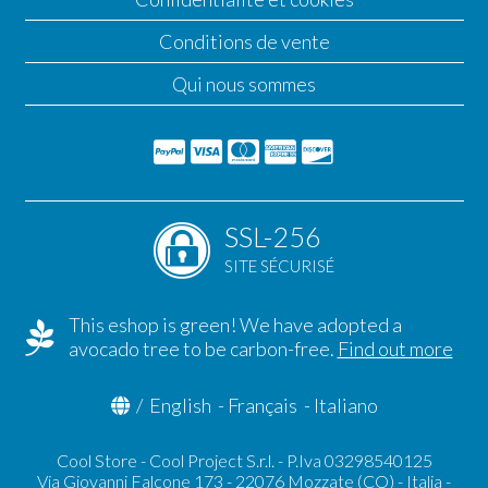
Conditions de vente
Qui nous sommes
SSL-256
SITE SÉCURISÉ
This eshop is green! We have adopted a
avocado tree to be carbon-free.
Find out more
/
English
-
Français
-
Italiano
Cool Store - Cool Project S.r.l. - P.Iva 03298540125
Via Giovanni Falcone 173 - 22076 Mozzate (CO) - Italia -