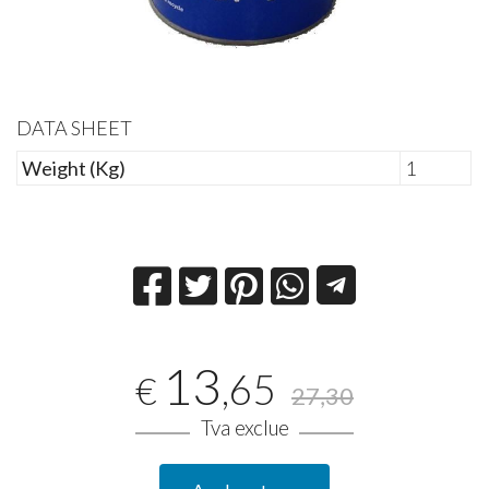
DATA SHEET
Weight (Kg)
1
13
,65
€
27,30
Tva exclue