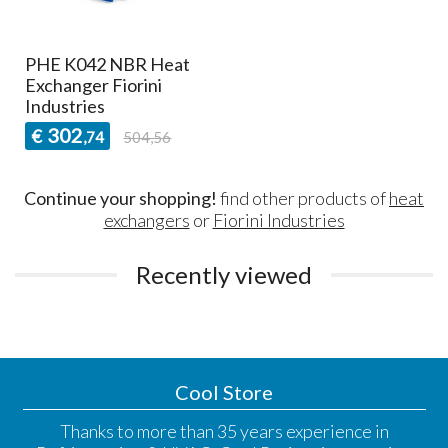
PHE K042 NBR Heat
Exchanger Fiorini
Industries
302
€
,74
504,56
Continue your shopping!
find other products of
heat
exchangers
or
Fiorini Industries
Recently viewed
Cool Store
Thanks to more than 35 years experience in